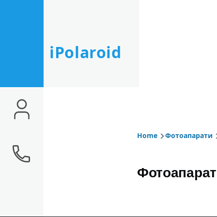
Skip to main content
iPolaroid
Home
Фотоапарати
Breadcr
Фотоапарат