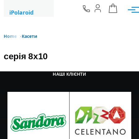
Skip to main content
iPolaroid
Men
Home
Касети
Breadcrumb
серія 8x10
НАШІ КЛІЄНТИ